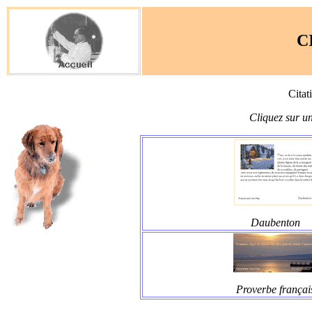
C
Citat
Cliquez sur u
Daubenton
Proverbe françai