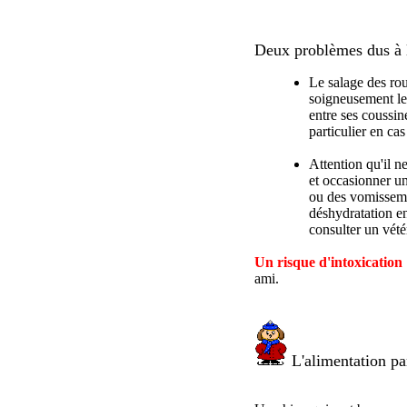
Deux problèmes dus à l
Le salage des rout
soigneusement les 
entre ses coussin
particulier en ca
Attention qu'il n
et occasionner un
ou des vomisseme
déshydratation en 
consulter un vétér
Un risque d'intoxication
ami.
L'alimentation par