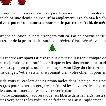
toujours heureux de sortir ne pas dépasser une heure ou deux. E
 d'un chiot, une demie-heure suffira amplement.
Les chiots, les c
 doivent porter un manteau pour sortir par temps froid, de mêm
imprégné de lotion lavante arrangera tout çà. Pas de douche car il
au retour de la promenade toutou appréciera d'être séché avec un
ous rendre aux
sports d'hiver
vous devrez aussi tenir compte de 
ne majoration d'un trouble cardiaque et les plus jeunes une inadap
ps d'adaptation plus ou moins long suivant l'âge du chien et don
ans danger. Votre vétérinaire connaît bien votre chien, il pourra
x de vous suivre lors de vos promenades dans la neige, mais pen
s gras pour éviter les gerçures, même si les éleveurs des pays n
 de vous informer auprès de votre vétérinaire.
votre compagnon adorera jouer en liberté dans la neige, restez 
utes verglacées : les voitures ne freinent pas aussi rapidement.