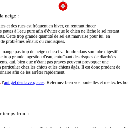
a neige :
es et des rues est fréquent en hiver, en rentrant rincer
pattes à l'eau pure afin d'éviter que le chien ne lèche le sel restant
ets. Cette trop grande quantité de sel est mauvaise pour lui, en
s de problèmes rénaux ou cardiaques.
e mange pas trop de neige celle-ci va fondre dans son tube digestif
e trop grande ingestion d'eau, entraînant des risques de diarrhées
nts, qui, bien que n'étant pas graves peuvent provoquer une
particulier chez les chiots et les chiens âgés. Il est donc prudent de
inaire afin de les arrêter rapidement.
:
l'
antigel des lave-glaces
. Refermez bien vos bouteilles et mettez les hor
 temps froid :