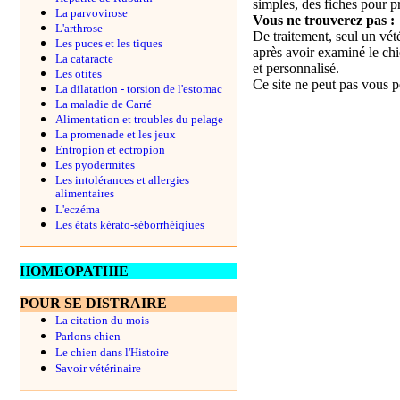
simples, des fiches pour p
La parvovirose
Vous ne trouverez pas :
L'arthrose
De traitement, seul un vét
Les puces et les tiques
après avoir examiné le chi
La cataracte
et personnalisé.
Les otites
Ce site ne peut pas vous p
La dilatation - torsion de l'estomac
La maladie de Carré
Alimentation et troubles du pelage
La promenade et les jeux
Entropion et ectropion
Les pyodermites
Les intolérances et allergies
alimentaires
L'eczéma
Les états kérato-séborrhéiqiues
HOMEOPATHIE
POUR SE DISTRAIRE
La citation du mois
Parlons chien
Le chien dans l'Histoire
Savoir vétérinaire