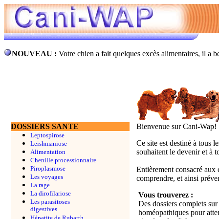
NOUVEAU :
Votre chien a fait quelques excès alimentaires, il a 
DOSSIERS SANTE
Bienvenue sur Cani-Wap!
Leptospirose
Ce site est destiné à tous l
Leishmaniose
souhaitent le devenir et à 
Alimentation
Chenille processionnaire
Piroplasmose
Entièrement consacré aux ch
Les voyages
comprendre, et ainsi préven
La rage
La dirofilariose
Vous trouverez :
Les parasitoses
Des dossiers complets sur 
digestives
homéopathiques pour attend
Hépatite de Rubarth