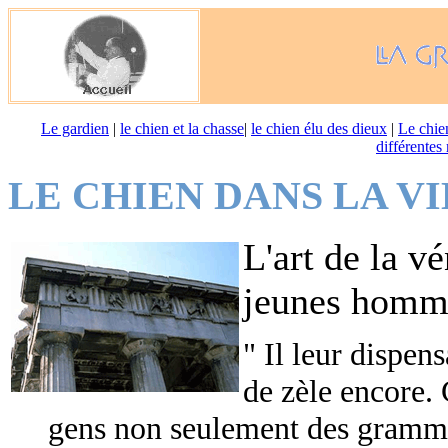
Le gardien
|
le chien et la chasse
|
le chien élu des dieux
|
Le chie
différentes 
LE CHIEN DANS LA VI
L'art de la vé
jeunes homm
" Il leur dispen
de zèle encore. 
gens non seulement des grammai